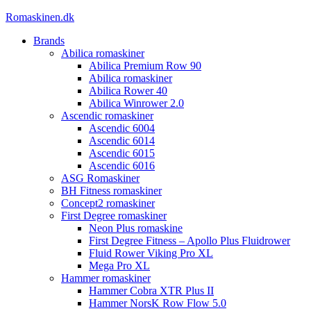
Videre
Romaskinen.dk
til
Brands
indhold
Abilica romaskiner
Abilica Premium Row 90
Abilica romaskiner
Abilica Rower 40
Abilica Winrower 2.0
Ascendic romaskiner
Ascendic 6004
Ascendic 6014
Ascendic 6015
Ascendic 6016
ASG Romaskiner
BH Fitness romaskiner
Concept2 romaskiner
First Degree romaskiner
Neon Plus romaskine
First Degree Fitness – Apollo Plus Fluidrower
Fluid Rower Viking Pro XL
Mega Pro XL
Hammer romaskiner
Hammer Cobra XTR Plus II
Hammer NorsK Row Flow 5.0