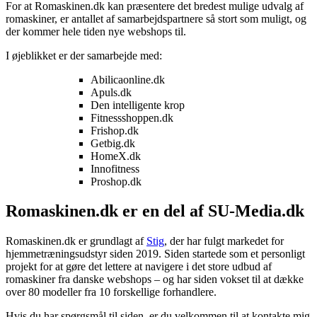
For at Romaskinen.dk kan præsentere det bredest mulige udvalg af
romaskiner, er antallet af samarbejdspartnere så stort som muligt, og
der kommer hele tiden nye webshops til.
I øjeblikket er der samarbejde med:
Abilicaonline.dk
Apuls.dk
Den intelligente krop
Fitnessshoppen.dk
Frishop.dk
Getbig.dk
HomeX.dk
Innofitness
Proshop.dk
Romaskinen.dk er en del af SU-Media.dk
Romaskinen.dk er grundlagt af
Stig
, der har fulgt markedet for
hjemmetræningsudstyr siden 2019. Siden startede som et personligt
projekt for at gøre det lettere at navigere i det store udbud af
romaskiner fra danske webshops – og har siden vokset til at dække
over 80 modeller fra 10 forskellige forhandlere.
Hvis du har spørgsmål til siden, er du velkommen til at kontakte mig