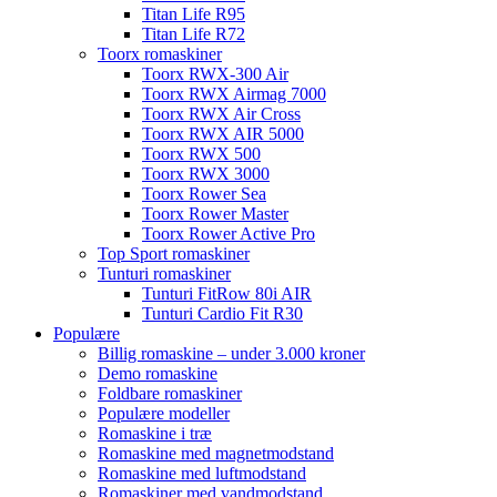
Titan Life R95
Titan Life R72
Toorx romaskiner
Toorx RWX-300 Air
Toorx RWX Airmag 7000
Toorx RWX Air Cross
Toorx RWX AIR 5000
Toorx RWX 500
Toorx RWX 3000
Toorx Rower Sea
Toorx Rower Master
Toorx Rower Active Pro
Top Sport romaskiner
Tunturi romaskiner
Tunturi FitRow 80i AIR
Tunturi Cardio Fit R30
Populære
Billig romaskine – under 3.000 kroner
Demo romaskine
Foldbare romaskiner
Populære modeller
Romaskine i træ
Romaskine med magnetmodstand
Romaskine med luftmodstand
Romaskiner med vandmodstand