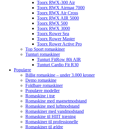
Toorx RWX-300 Air
Toorx RWX Airmag 7000
Toorx RWX Air Cross
Toorx RWX AIR 5000
Toorx RWX 500
Toorx RWX 3000
Toorx Rower Sea
Toorx Rower Master
Toorx Rower Active Pro
Top Sport romaskiner
Tunturi romaskiner
Tunturi FitRow 80i AIR
Tunturi Cardio Fit R30
Populære
Billig romaskine – under 3.000 kroner
Demo romaskine
Foldbare romaskiner
Populære modeller
Romaskine i træ
Romaskine med magnetmodstand
Romaskine med luftmodstand
Romaskiner med vandmodstand
Romaskine til HIIT træning
Romaskiner til professionelle
Romaskiner til ældre