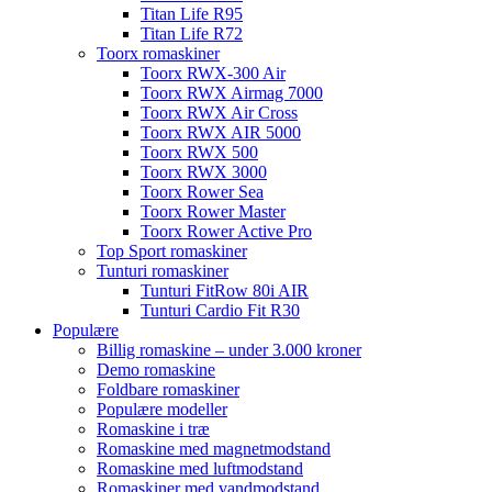
Titan Life R95
Titan Life R72
Toorx romaskiner
Toorx RWX-300 Air
Toorx RWX Airmag 7000
Toorx RWX Air Cross
Toorx RWX AIR 5000
Toorx RWX 500
Toorx RWX 3000
Toorx Rower Sea
Toorx Rower Master
Toorx Rower Active Pro
Top Sport romaskiner
Tunturi romaskiner
Tunturi FitRow 80i AIR
Tunturi Cardio Fit R30
Populære
Billig romaskine – under 3.000 kroner
Demo romaskine
Foldbare romaskiner
Populære modeller
Romaskine i træ
Romaskine med magnetmodstand
Romaskine med luftmodstand
Romaskiner med vandmodstand