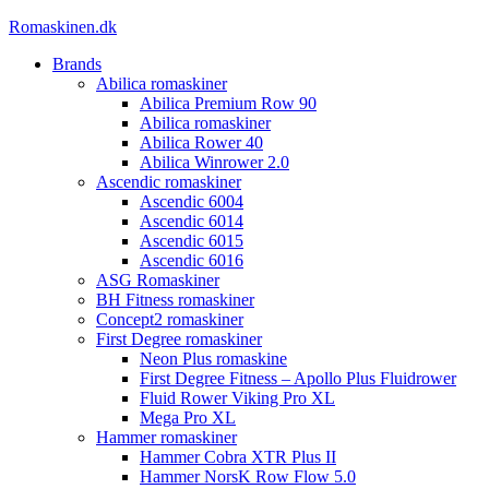
Videre
Romaskinen.dk
til
Brands
indhold
Abilica romaskiner
Abilica Premium Row 90
Abilica romaskiner
Abilica Rower 40
Abilica Winrower 2.0
Ascendic romaskiner
Ascendic 6004
Ascendic 6014
Ascendic 6015
Ascendic 6016
ASG Romaskiner
BH Fitness romaskiner
Concept2 romaskiner
First Degree romaskiner
Neon Plus romaskine
First Degree Fitness – Apollo Plus Fluidrower
Fluid Rower Viking Pro XL
Mega Pro XL
Hammer romaskiner
Hammer Cobra XTR Plus II
Hammer NorsK Row Flow 5.0