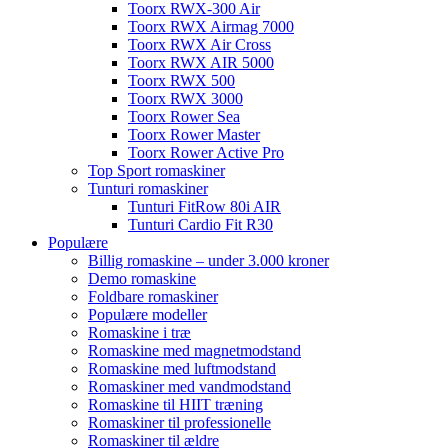
Toorx RWX-300 Air
Toorx RWX Airmag 7000
Toorx RWX Air Cross
Toorx RWX AIR 5000
Toorx RWX 500
Toorx RWX 3000
Toorx Rower Sea
Toorx Rower Master
Toorx Rower Active Pro
Top Sport romaskiner
Tunturi romaskiner
Tunturi FitRow 80i AIR
Tunturi Cardio Fit R30
Populære
Billig romaskine – under 3.000 kroner
Demo romaskine
Foldbare romaskiner
Populære modeller
Romaskine i træ
Romaskine med magnetmodstand
Romaskine med luftmodstand
Romaskiner med vandmodstand
Romaskine til HIIT træning
Romaskiner til professionelle
Romaskiner til ældre