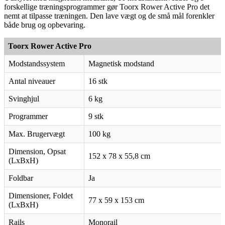
forskellige træningsprogrammer gør Toorx Rower Active Pro det
nemt at tilpasse træningen. Den lave vægt og de små mål forenkler
både brug og opbevaring.
Toorx Rower Active Pro
Modstandssystem
Magnetisk modstand
Antal niveauer
16 stk
Svinghjul
6 kg
Programmer
9 stk
Max. Brugervægt
100 kg
Dimension, Opsat
152 x 78 x 55,8 cm
(LxBxH)
Foldbar
Ja
Dimensioner, Foldet
77 x 59 x 153 cm
(LxBxH)
Rails
Monorail