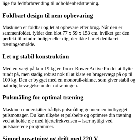
lige fra fedtforbrænding til udholdenhedstræning.
Foldbart design til nem opbevaring
Maskinen er foldbar og let at opbevare efter brug. Når den er
sammenfoldet, fylder den blot 77 x 59 x 153 cm, hvilket gør den
perfekt til mindre boliger eller dig, der ikke har et dedikeret
træningsområde.
Let og stabil konstruktion
Med en vægt på kun 19 kg er Toorx Rower Active Pro let at flytte
rundt på, men stadig robust nok til at klare en brugervægt på op til
100 kg. Den er bygget med en monorail-skinne, som giver stabil og
naturlig bevægelse under rotræningen.
Pulsmåling for optimal træning
Maskinen understøtter trådløs pulsmåling gennem en indbygget
pulsmottager. Du kan tilkøbe et pulsbelte og optimere din træning
ved at holde øje med hjertefrekvensen – især nyttigt ved
pulsbaserede programmer.
Simpel opsætning og drift med 220 V